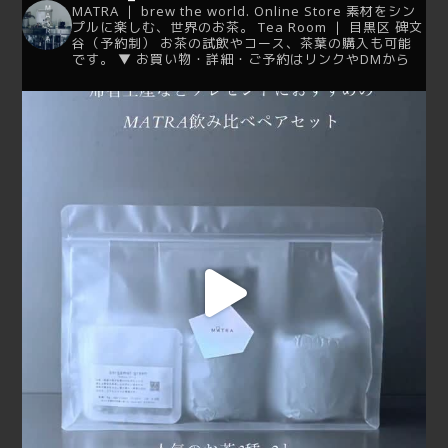
MATRA ｜ brew the world.
Online Store
素材をシン
プルに楽しむ、世界のお茶。
Tea Room ｜ 目黒区 碑文
谷（予約制）
お茶の試飲やコース、茶葉の購入も可能
です。
▼ お買い物・詳細・ご予約はリンクやDMから