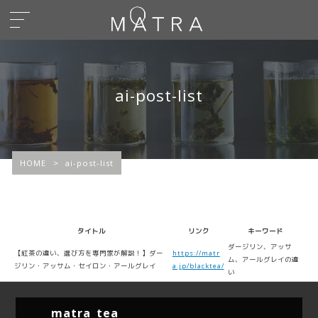
ai-post-list
HOME
>
ai-post-list
タイトル
リンク
キーワード
ダージリン、アッサ
【紅茶の違い、選び方を専門家が解説！】ダー
https://matr
ム、アールグレイの違
ジリン・アッサム・セイロン・アールグレイ
a.jp/blacktea/
い
matra_tea