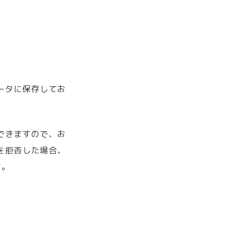
ュータに保存してお
ができますので、お
）を拒否した場合、
す。