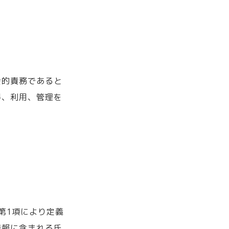
会的責務であると
得、利用、管理を
第1項により定義
情報に含まれる氏