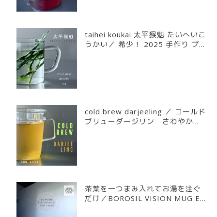
taihei koukai 太平猴魁 たいへいこ
うかい／ 希少！ 2025 手作り プ
レミアム グラスで楽しむ 中国緑茶
安徽省 黄山市 猴坑 15g ジッパー
袋入
cold brew darjeeling ／ コールド
ブリューダージリン さわやかな
水出し用ダージリン 大容量1ℓ×1
0回 簡単に作れる みずみずしい
オレンジのような香りと甘み
茶葉を一つまみ入れてお湯を注ぐ
だけ／BOROSIL VISION MUG ES
P 120ml／ボロシル ヴィジョンマ