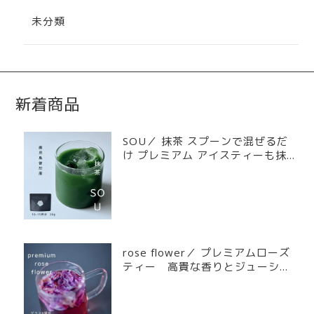
未分類
新着商品
SOU／ 抹茶 スプーンで混ぜるだ
け プレミアム アイスティーも抹茶
オレも簡単に 鹿児島 曽於 30g ジ
ッパー袋入
rose flower／ プレミアムローズ
ティー 高貴な香りとジューシー
な果実のような味わい 無農薬・
自家製堆肥のみの完全有機栽培
台湾屏東県産の希少な食用バラ