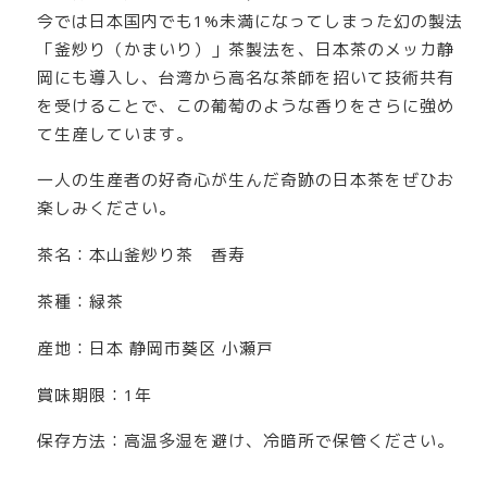
今では日本国内でも1%未満になってしまった幻の製法
「釜炒り（かまいり）」茶製法を、日本茶のメッカ静
岡にも導入し、台湾から高名な茶師を招いて技術共有
を受けることで、この葡萄のような香りをさらに強め
て生産しています。
一人の生産者の好奇心が生んだ奇跡の日本茶をぜひお
楽しみください。
茶名：本山釜炒り茶 香寿
茶種：緑茶
産地：日本 静岡市葵区 小瀬戸
賞味期限：1年
保存方法：高温多湿を避け、冷暗所で保管ください。