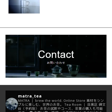
グ ESP
matra_tea
MATRA ｜ brew the world.
Online Store
素材をシン
プルに楽しむ、世界のお茶。
Tea Room ｜ 目黒区 碑文
谷（予約制）
お茶の試飲やコース、茶葉の購入も可能