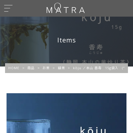
Items
HOME
>
商品
>
お茶
>
緑茶
>
kōju ／本山 香寿 15g袋入 (“g