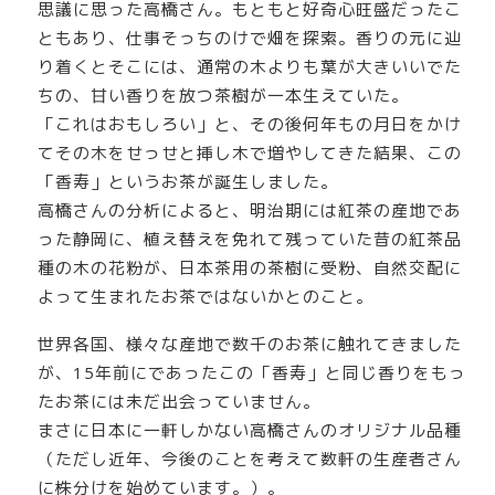
思議に思った高橋さん。もともと好奇心旺盛だったこ
ともあり、仕事そっちのけで畑を探索。香りの元に辿
り着くとそこには、通常の木よりも葉が大きいいでた
ちの、甘い香りを放つ茶樹が一本生えていた。
「これはおもしろい」と、その後何年もの月日をかけ
てその木をせっせと挿し木で増やしてきた結果、この
「香寿」というお茶が誕生しました。
高橋さんの分析によると、明治期には紅茶の産地であ
った静岡に、植え替えを免れて残っていた昔の紅茶品
種の木の花粉が、日本茶用の茶樹に受粉、自然交配に
よって生まれたお茶ではないかとのこと。
世界各国、様々な産地で数千のお茶に触れてきました
が、15年前にであったこの「香寿」と同じ香りをもっ
たお茶には未だ出会っていません。
まさに日本に一軒しかない高橋さんのオリジナル品種
（ただし近年、今後のことを考えて数軒の生産者さん
に株分けを始めています。）。